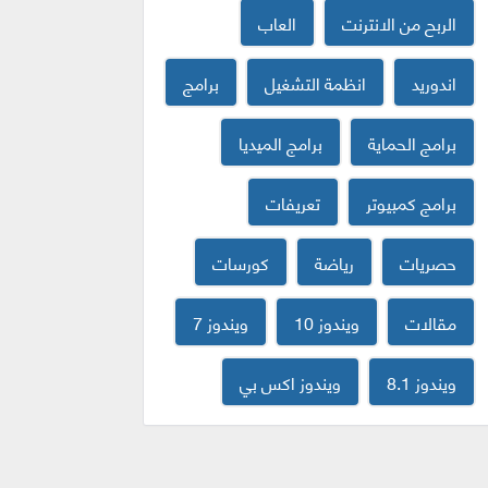
الربح من الانترنت
العاب
اندوريد
انظمة التشغيل
برامج
برامج الحماية
برامج الميديا
برامج كمبيوتر
تعريفات
حصريات
رياضة
كورسات
مقالات
ويندوز 10
ويندوز 7
ويندوز 8.1
ويندوز اكس بي