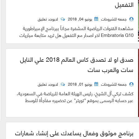
التفعيل
جمعه للشروحات
يونيو 04, 2018
لايوجد تعليق
مشاهدة القنوات الرياضية المشفرة مجاناً ببرنامج الإمبراطورية
Embratoria G10 اخر اصدار مع التفعيل هل تريد متابعة مباريات
كأس العالم أو متابعة ...
صدق او لا تصدق كاس العالم 2018 علي النايل
سات والعرب سات
جمعه للشروحات
يونيو 01, 2018
لايوجد تعليق
كشف تركي آل الشيخ، رئيس الهيئة العامة للرياضة في السعودية،
عبر حسابه الرسمي بموقع "تويتر" عن تحضيره مفاجأة للوسط
الرياضي. ​مصادر خ...
برنامج موثوق وفعال يساعدك على إنشاء شعارات