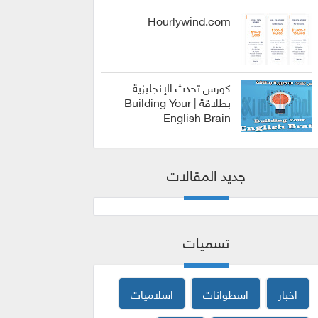
الربح من
الانترنت
Hourlywind.com
كورس تحدث الإنجليزية
بطلاقة | Building Your
English Brain
كورسات
جديد المقالات
تسميات
اخبار
اسطوانات
اسلاميات