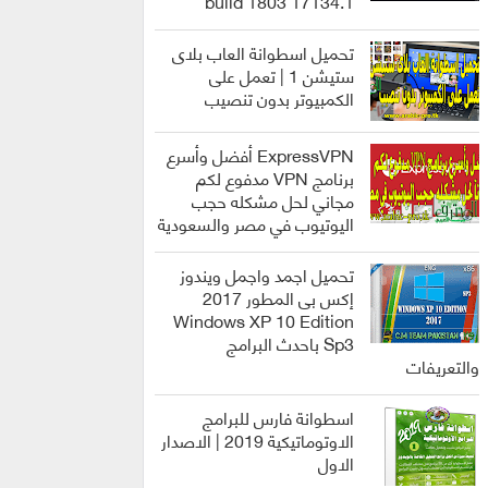
build 1803 17134.1
انظمة
التشغيل
تحميل اسطوانة العاب بلاى
ستيشن 1 | تعمل على
الكمبيوتر بدون تنصيب
العاب
ExpressVPN أفضل وأسرع
برنامج VPN مدفوع لكم
مجاني لحل مشكله حجب
اليوتيوب في مصر والسعودية
برامج
تحميل اجمد واجمل ويندوز
إكس بى المطور 2017
Windows XP 10 Edition
Sp3 باحدث البرامج
انظمة
والتعريفات
التشغيل
اسطوانة فارس للبرامج
الاوتوماتيكية 2019 | الاصدار
الاول