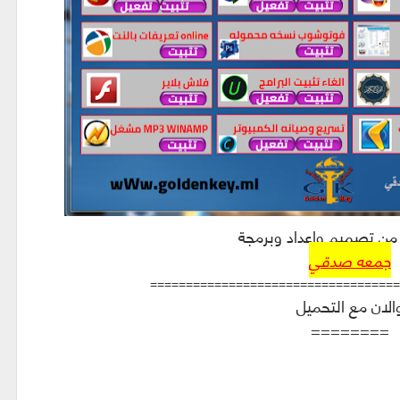
من تصميم واعداد وبرمجة
جمعه صدقي
===================================
الان مع التحميل
========