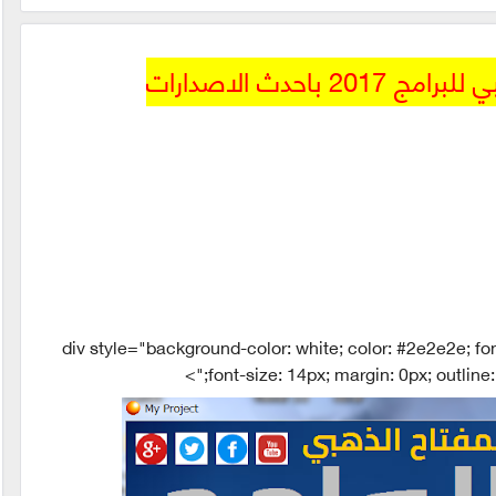
 باحدث الاصدارات
div style="background-color: white; color: #2e2e2e; fon
font-size: 14px; margin: 0px; outline: 