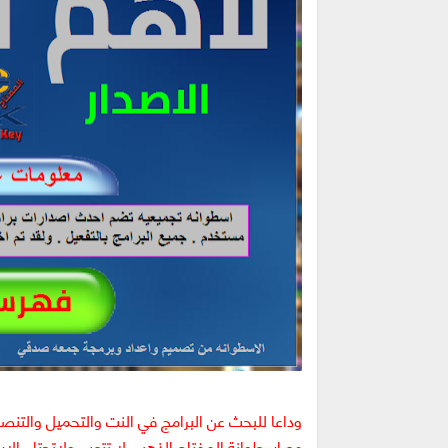
وداعا للبحث عن البرامج في النت والتحميل والتنصيب ان
مع اسطوانة المفتاح الذهبي لا تتعب ولاتحتار .الا