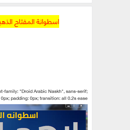
اسطوانة المفتاح الذهبي للبرامج 2017
t-family: "Droid Arabic Naskh", sans-serif;
0px; padding: 0px; transition: all 0.2s ease;">