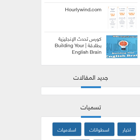
الربح من
الانترنت
Hourlywind.com
كورس تحدث الإنجليزية
بطلاقة | Building Your
English Brain
كورسات
جديد المقالات
تسميات
اخبار
اسطوانات
اسلاميات