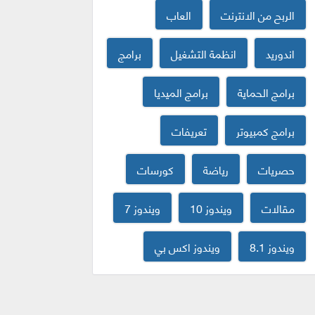
الربح من الانترنت
العاب
اندوريد
انظمة التشغيل
برامج
برامج الحماية
برامج الميديا
برامج كمبيوتر
تعريفات
حصريات
رياضة
كورسات
مقالات
ويندوز 10
ويندوز 7
ويندوز 8.1
ويندوز اكس بي