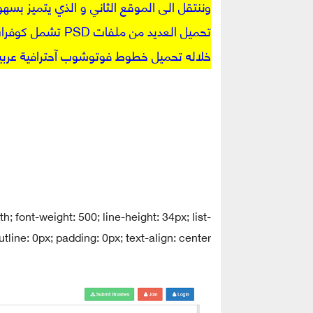
وننتقل الى الموقع الثاني و الذي يتميز بسهو
تحميل العديد من م
خلاله تحميل خطوط فوتوشوب آحترافية عربية 
; font-weight: 500; line-height: 34px; list-
tline: 0px; padding: 0px; text-align: center;">