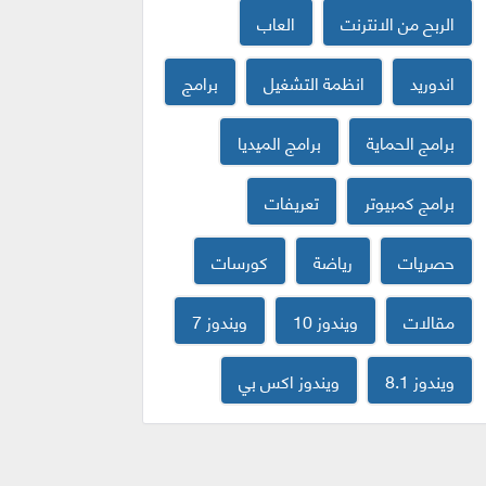
الربح من الانترنت
العاب
اندوريد
انظمة التشغيل
برامج
برامج الحماية
برامج الميديا
برامج كمبيوتر
تعريفات
حصريات
رياضة
كورسات
مقالات
ويندوز 10
ويندوز 7
ويندوز 8.1
ويندوز اكس بي