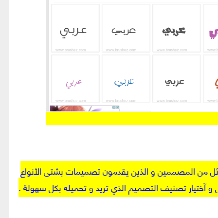
هائل من المصممين و الذين يقدمون تصميمات بشتى الأنواع