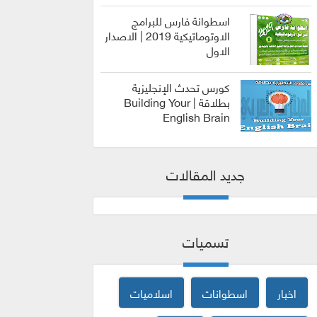
اسطوانة فارس للبرامج
الاوتوماتيكية 2019 | الاصدار
الاول
الربح من
الانترنت
كورس تحدث الإنجليزية
بطلاقة | Building Your
English Brain
كورسات
جديد المقالات
تسميات
اخبار
اسطوانات
اسلاميات