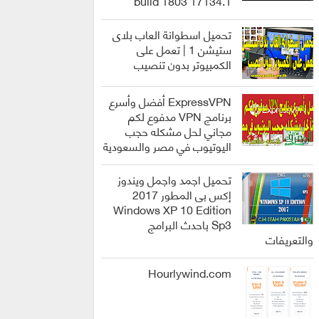
build 1803 17134.1
انظمة
التشغيل
تحميل اسطوانة العاب بلاى
ستيشن 1 | تعمل على
الكمبيوتر بدون تنصيب
العاب
ExpressVPN أفضل وأسرع
برنامج VPN مدفوع لكم
مجاني لحل مشكله حجب
اليوتيوب في مصر والسعودية
برامج
تحميل اجمد واجمل ويندوز
إكس بى المطور 2017
Windows XP 10 Edition
Sp3 باحدث البرامج
انظمة
والتعريفات
التشغيل
Hourlywind.com