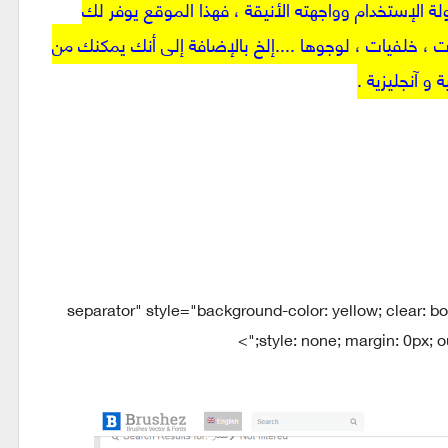
لة الإستخدام وواجهته الأنيقة ، فهذا الموقع يوفر لك
لفات PSD تشمل كوفرات ، خلفيات ، لوجوها ....إلخ بالإضافة إلى أنك يمكنك من
و آنجليزية .
separator" style="background-color: yellow; clear: both
style: none; margin: 0px; ou