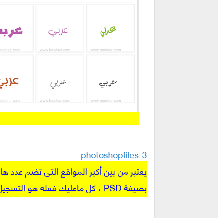
3-photoshopfiles
يعتبر من بين أكبر المواقع التي تضم عدد 
بصيغة PSD ، كل ماعليك فعله هو التسجيل و آختيار تصنيف التصميم الذي تريد و تحميله بكل سهولة .