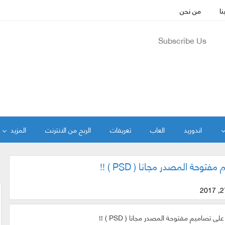
نا
من نحن
Subscribe Us
اندوريد
العاب
تعريفات
الربح من الانترنت
المزيد
 المصدر مجانا ( PSD ) !!
صاميم مفتوحة المصدر مجانا ( PSD ) !!