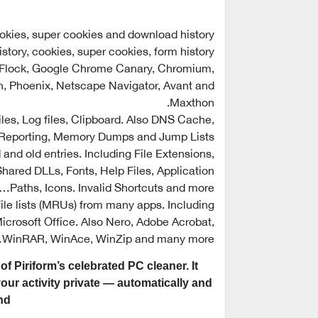
 cookies, super cookies and download history.
istory, cookies, super cookies, form history.
 Flock, Google Chrome Canary, Chromium,
, Phoenix, Netscape Navigator, Avant and
Maxthon.
es, Log files, Clipboard. Also DNS Cache,
 Reporting, Memory Dumps and Jump Lists.
nd old entries. Including File Extensions,
Shared DLLs, Fonts, Help Files, Application
Paths, Icons. Invalid Shortcuts and more…
ile lists (MRUs) from many apps. Including
crosoft Office. Also Nero, Adobe Acrobat,
WinRAR, WinAce, WinZip and many more…
f Piriform’s celebrated PC cleaner. It
ur activity private — automatically and
d.