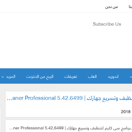
نا
من نحن
Subscribe Us
اندوريد
العاب
تعريفات
الربح من الانترنت
المزيد
تحميل إصدار جديد من برنامج سى كلينر لتنظبف وتسريع جهازك | CCleaner Professional 5.42.6499
لينر لتنظبف وتسريع جهازك | CCleaner Professional 5.42.6499