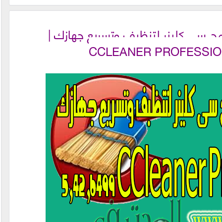
مج سى كلينر لتنظبف وتسريع جهازك |
CCLEANER PROFESSION