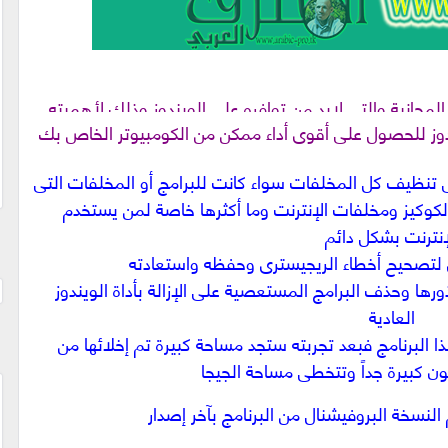
المجانية والتى لابد من توافره على الويندوز وذلك لأهميته
دوز للحصول على أقوى أداء ممكن من الكومبيوتر الخاص بك
لى تنظيف كل المخلفات سواء كانت للبرامج أو المخلفات التى
كوكيز ومخلفات الإنترنت وما أكثرها خاصة لمن يستخدم
إنترنت بشكل دائم
 لتصحيح أخطاء الريجيسترى وحفظه واستعادته
ورها وحذف البرامج المستعصية على الإزالة بأداة الويندوز
العادية
البرنامج فبعد تجربته ستجد مساحة كبيرة تم إخلائها من
النسخة البروفيشنال من البرنامج بآخر إصدار