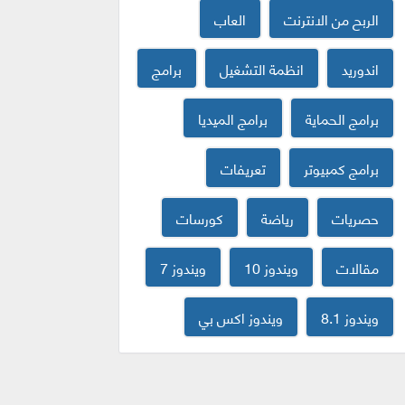
الربح من الانترنت
العاب
اندوريد
انظمة التشغيل
برامج
برامج الحماية
برامج الميديا
برامج كمبيوتر
تعريفات
حصريات
رياضة
كورسات
مقالات
ويندوز 10
ويندوز 7
ويندوز 8.1
ويندوز اكس بي