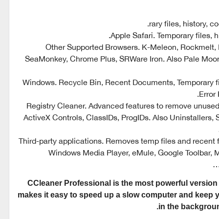
rary files, history,
Apple Safari. Temporary files, h
Other Supported Browsers. K-Meleon, Rockmelt,
SeaMonkey, Chrome Plus, SRWare Iron. Also Pale Moon
Windows. Recycle Bin, Recent Documents, Temporary fil
Error
Registry Cleaner. Advanced features to remove unused a
ActiveX Controls, ClassIDs, ProgIDs. Also Uninstallers, 
Third-party applications. Removes temp files and recent f
Windows Media Player, eMule, Google Toolbar, Mi
CCleaner Professional is the most powerful version o
makes it easy to speed up a slow computer and keep yo
in the backgroun