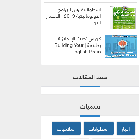
اسطوانة فارس للبرامج
الاوتوماتيكية 2019 | الاصدار
الاول
الربح من
الانترنت
كورس تحدث الإنجليزية
بطلاقة | Building Your
English Brain
كورسات
جديد المقالات
تسميات
اخبار
اسطوانات
اسلاميات