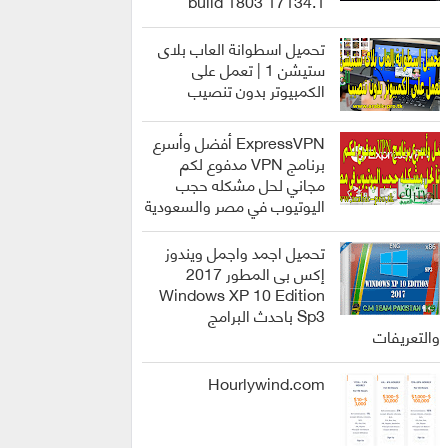
build 1803 17134.1
انظمة
التشغيل
تحميل اسطوانة العاب بلاى
ستيشن 1 | تعمل على
الكمبيوتر بدون تنصيب
العاب
ExpressVPN أفضل وأسرع
برنامج VPN مدفوع لكم
مجاني لحل مشكله حجب
اليوتيوب في مصر والسعودية
برامج
تحميل اجمد واجمل ويندوز
إكس بى المطور 2017
Windows XP 10 Edition
Sp3 باحدث البرامج
انظمة
والتعريفات
التشغيل
Hourlywind.com