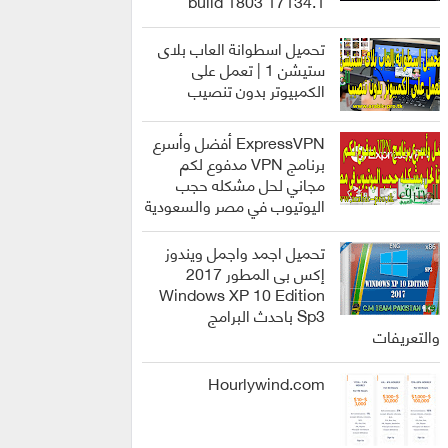
build 1803 17134.1
انظمة
التشغيل
تحميل اسطوانة العاب بلاى
ستيشن 1 | تعمل على
الكمبيوتر بدون تنصيب
العاب
ExpressVPN أفضل وأسرع
برنامج VPN مدفوع لكم
مجاني لحل مشكله حجب
اليوتيوب في مصر والسعودية
برامج
تحميل اجمد واجمل ويندوز
إكس بى المطور 2017
Windows XP 10 Edition
Sp3 باحدث البرامج
انظمة
والتعريفات
التشغيل
Hourlywind.com