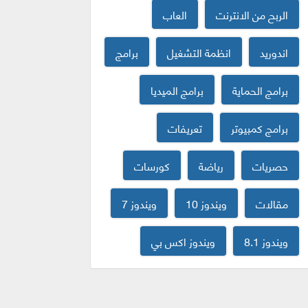
الربح من الانترنت
العاب
اندوريد
انظمة التشغيل
برامج
برامج الحماية
برامج الميديا
برامج كمبيوتر
تعريفات
حصريات
رياضة
كورسات
مقالات
ويندوز 10
ويندوز 7
ويندوز 8.1
ويندوز اكس بي