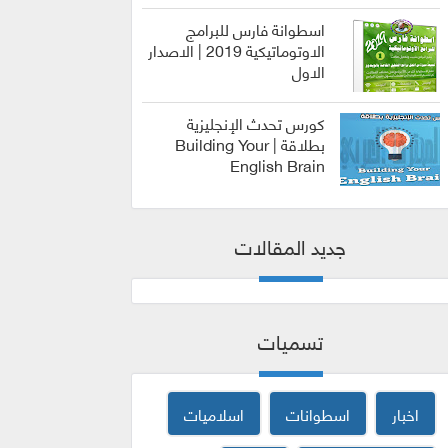
اسطوانة فارس للبرامج
الاوتوماتيكية 2019 | الاصدار
الاول
الربح من
الانترنت
كورس تحدث الإنجليزية
بطلاقة | Building Your
English Brain
كورسات
جديد المقالات
تسميات
اخبار
اسطوانات
اسلاميات