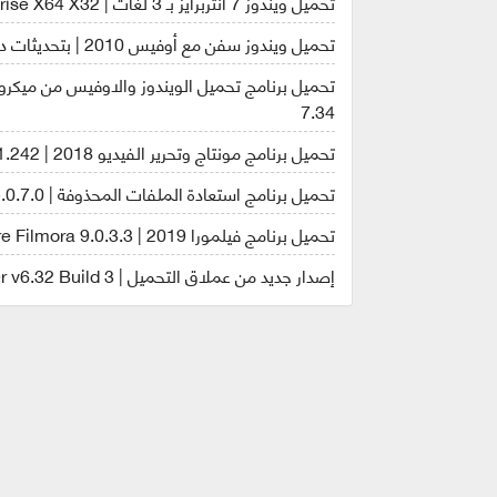
تحميل ويندوز 7 انتربرايز بـ 3 لغات | Windows 7 SP1 Enterprise X64 X32 | ديسمير 2018
تحميل ويندوز سفن مع أوفيس 2010 | بتحديثات ديسمبر 2018
7.34
تحميل برنامج مونتاج وتحرير الفيديو 2018 | MAGIX Video Pro X10 16.0.1.242
تحميل برنامج استعادة الملفات المحذوفة | Prosoft Data Rescue Professional 5.0.7.0
تحميل برنامج فيلمورا 2019 | Wondershare Filmora 9.0.3.3
إصدار جديد من عملاق التحميل | Internet Download Manager v6.32 Build 3