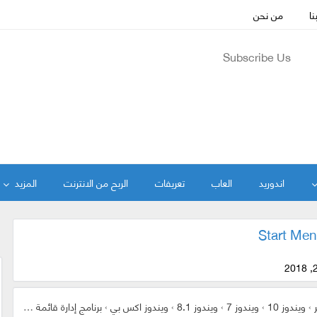
نا
من نحن
Subscribe Us
اندوريد
العاب
تعريفات
الربح من الانترنت
المزيد
ر
›
ويندوز 10
›
ويندوز 7
›
ويندوز 8.1
›
ويندوز اكس بي
›
برنامج إدارة قائمة ستارت | Start Menu X PRO 6.3