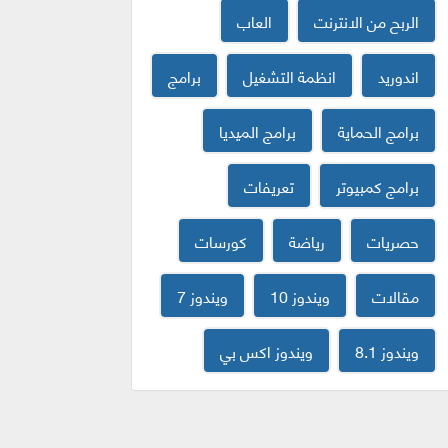
الربح من الانترنت
العاب
اندوريد
انظمة التشغيل
برامج
برامج الحماية
برامج الميديا
برامج كمبيوتر
تعريفات
حصريات
رياضة
كورسات
مقالات
ويندوز 10
ويندوز 7
ويندوز 8.1
ويندوز اكس بي