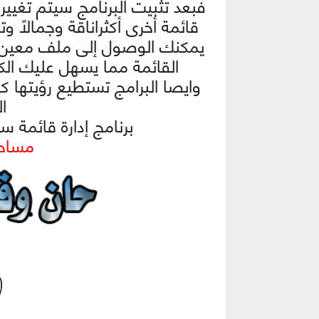
فبعد تثبيت البرنامج سيتم تغيير
قائمة أخرى أكثراناقة وجمالاً و
يمكنك الوصول إلى ملف معين 
القائمة مما يسهل عليك الك
وايصا البرامج تستطيع رؤيتها 
ال
برنامج إدارة قائمة ستارت | X PRO 6.3
مساحة ا