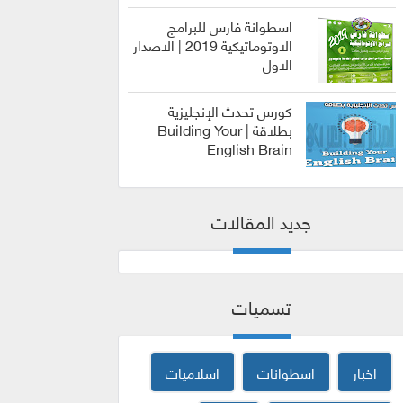
اسطوانة فارس للبرامج
الاوتوماتيكية 2019 | الاصدار
الاول
الربح من
الانترنت
كورس تحدث الإنجليزية
بطلاقة | Building Your
English Brain
كورسات
جديد المقالات
تسميات
اخبار
اسطوانات
اسلاميات