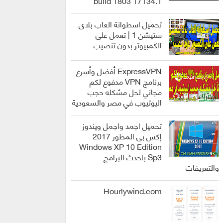
build 1803 17134.1
انظمة
التشغيل
تحميل اسطوانة العاب بلاى
ستيشن 1 | تعمل على
الكمبيوتر بدون تنصيب
العاب
ExpressVPN أفضل وأسرع
برنامج VPN مدفوع لكم
مجاني لحل مشكله حجب
اليوتيوب في مصر والسعودية
برامج
تحميل اجمد واجمل ويندوز
إكس بى المطور 2017
Windows XP 10 Edition
Sp3 باحدث البرامج
انظمة
والتعريفات
التشغيل
Hourlywind.com