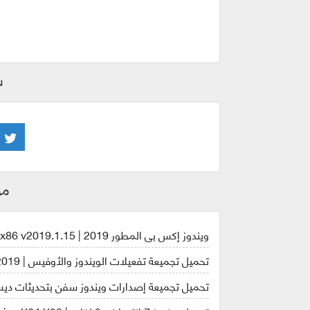
ش
مو
ويندوز إكس بى المطور 2019 | Windows XP Integral Edition x86 v2019.1.15
تحميل تجميعة تفعيلات الويندوز والأوفيس | Ratiborus KMS Tools 01.01.2019
تحميل تجميعة إصدارات ويندوز سفن بتحديثات ديسمبر 2018 | 7 SP1 33in1 Dual-Boot