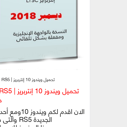
تحميل ويندوز 10 إنتربريز | Windows 10 Enterprise LTSC RS5 | ديسمبر 2018
دي
الجديدة RS5 والتى صدرت بنهاية شهر سبتمبر 2018
هذا الويندوز للإصدار ا