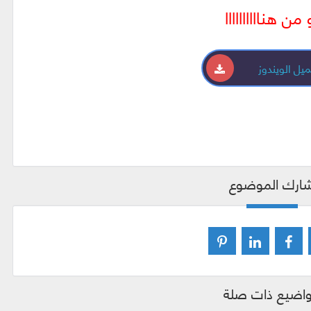
 من هناااااااااا
يل الويندوز
ارك الموضوع
اضيع ذات صلة