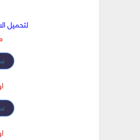
لتحميل الاسط
من
تحم
او
تحم
او