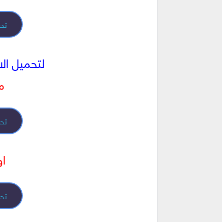
تحم
لتحميل الاسط
من
تحم
او
تحم