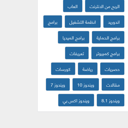
الربح من الانترنت
العاب
اندوريد
انظمة التشغيل
برامج
برامج الحماية
برامج الميديا
برامج كمبيوتر
تعريفات
حصريات
رياضة
كورسات
مقالات
ويندوز 10
ويندوز 7
ويندوز 8.1
ويندوز اكس بي