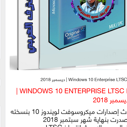
تحميل ويندوز 10 إنتربريز | WINDOWS 10 ENTERPRISE LTSC RS5 |
سمبر 2018
الان اقدم لكم ويندوز 10ومع أحدث إصدارات ميكروسوفت لويندوز 10 بنسخته
لجديد والاحدث إنتربرايز LTSC