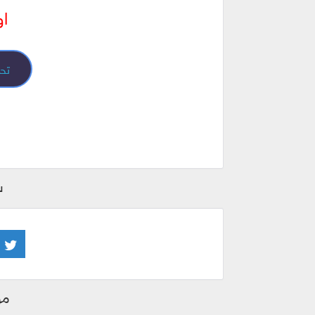
او
تحم
ش
مو