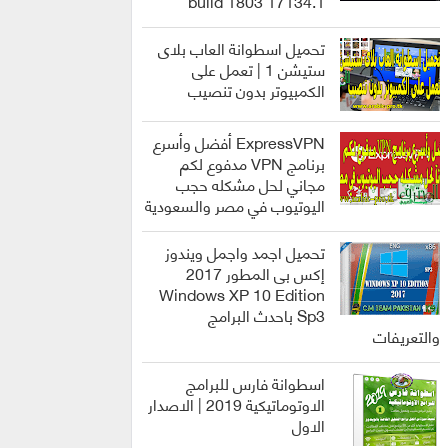
build 1803 17134.1
انظمة
التشغيل
تحميل اسطوانة العاب بلاى
ستيشن 1 | تعمل على
الكمبيوتر بدون تنصيب
العاب
ExpressVPN أفضل وأسرع
برنامج VPN مدفوع لكم
مجاني لحل مشكله حجب
اليوتيوب في مصر والسعودية
برامج
تحميل اجمد واجمل ويندوز
إكس بى المطور 2017
Windows XP 10 Edition
Sp3 باحدث البرامج
انظمة
والتعريفات
التشغيل
اسطوانة فارس للبرامج
الاوتوماتيكية 2019 | الاصدار
الاول