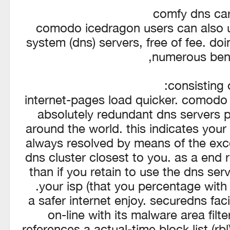
comfy dns car
comodo icedragon users can also
system (dns) servers, free of fee. do
numerous bene
consisting o
internet-pages load quicker. comodo
absolutely redundant dns servers p
around the world. this indicates your
always resolved by means of the exc
dns cluster closest to you. as a end r
than if you retain to use the dns ser
your isp (that you percentage with a
a safer internet enjoy. securedns fac
on-line with its malware area filt
references a actual-time block list (rb