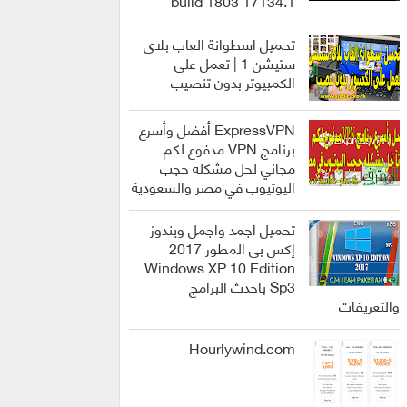
build 1803 17134.1
انظمة
التشغيل
تحميل اسطوانة العاب بلاى
ستيشن 1 | تعمل على
الكمبيوتر بدون تنصيب
العاب
ExpressVPN أفضل وأسرع
برنامج VPN مدفوع لكم
مجاني لحل مشكله حجب
اليوتيوب في مصر والسعودية
برامج
تحميل اجمد واجمل ويندوز
إكس بى المطور 2017
Windows XP 10 Edition
Sp3 باحدث البرامج
انظمة
والتعريفات
التشغيل
Hourlywind.com