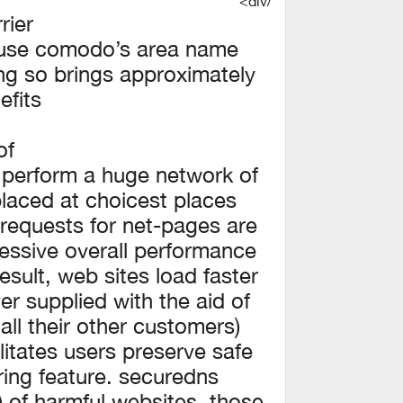
rier
 use comodo’s area name
ing so brings approximately
fits,
f:
 perform a huge network of
laced at choicest places
 requests for net-pages are
essive overall performance
esult, web sites load faster
ver supplied with the aid of
ll their other customers).
ilitates users preserve safe
ering feature. securedns
l) of harmful websites. those