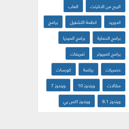
الربح من الانترنت
العاب
اندوريد
انظمة التشغيل
برامج
برامج الحماية
برامج الميديا
برامج كمبيوتر
تعريفات
حصريات
رياضة
كورسات
مقالات
ويندوز 10
ويندوز 7
ويندوز 8.1
ويندوز اكس بي