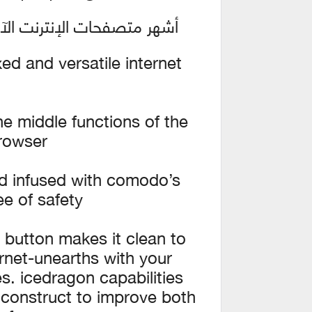
2
أشهر متصفحات الإنترنت الآمنة | eDragon 63.0.4.15
ed and versatile internet
he middle functions of the
rowser.
and infused with comodo’s
 of safety.
 button makes it clean to
rnet-unearths with your
es. icedragon capabilities
 construct to improve both