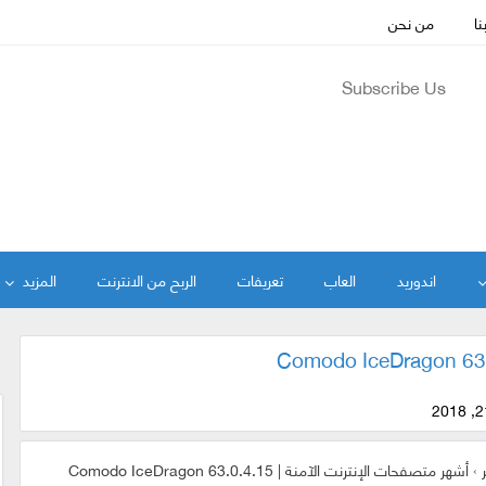
نا
من نحن
Subscribe Us
اندوريد
العاب
تعريفات
الربح من الانترنت
المزيد
ر
›
أشهر متصفحات الإنترنت الآمنة | Comodo IceDragon 63.0.4.15