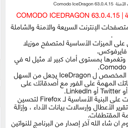
Comodo IceDrag
COMOD
Como يعد من متصفحات الإنترنت السريعة والآمنة والشاملة
.
لى الميزات الأساسية لمتصفح موزيلا
فايرفوكس.
كما أن لديها تكامل Facebook وتغمرها بمستوى أمان كبير لا مثيل له في
Comodo.
إن زر مواقع التواصل الاجتماعي المخصص ل IceDragon يجعل من السهل
ك المهمة على الفور مع أصدقائك على
يتميز IceDragon بعدة تعديلات على البنية الأساسية لـ Firefox لتحسين
قرير الأعطال وإرسالات بيانات الأداء ، وإزالة
ة المقتطفات.
ان شاء الله آخر إصدار من البرنامج للنواتين