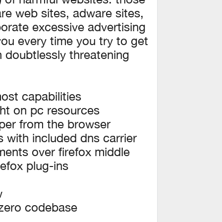
e web sites, adware sites,
orate excessive advertising
ou every time you try to get
h doubtlessly threatening
t capabilities:
ght on pc resources
per from the browser
with included dns carrier
ents over firefox middle
irefox plug-ins
:
1.zero codebase