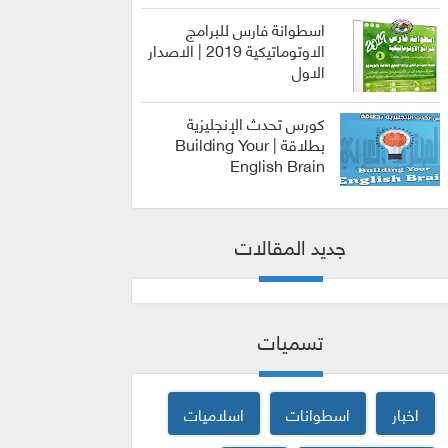
اسطوانة فارس للبرامج
الاوتوماتيكية 2019 | الاصدار
الاول
الربح من
الانترنت
كورس تحدث الإنجليزية
بطلاقة | Building Your
English Brain
كورسات
جديد المقالات
تسميات
اخبار
اسطوانات
اسلاميات