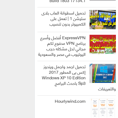
build 1803 17134.1
انظمة
التشغيل
تحميل اسطوانة العاب بلاى
ستيشن 1 | تعمل على
الكمبيوتر بدون تنصيب
العاب
ExpressVPN أفضل وأسرع
برنامج VPN مدفوع لكم
مجاني لحل مشكله حجب
اليوتيوب في مصر والسعودية
برامج
تحميل اجمد واجمل ويندوز
إكس بى المطور 2017
Windows XP 10 Edition
Sp3 باحدث البرامج
انظمة
والتعريفات
التشغيل
Hourlywind.com