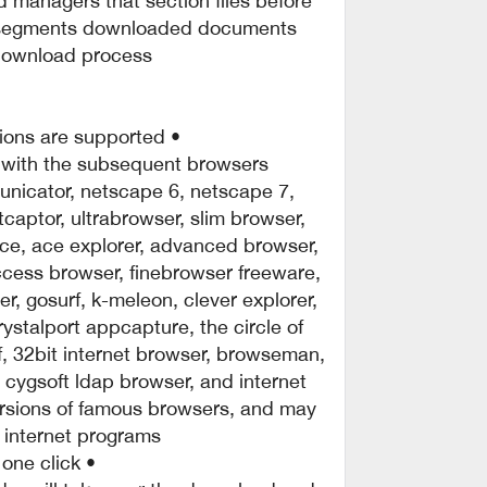
r segments downloaded documents
download process.
• all popular browsers and applications are supported!
ith the subsequent browsers:
unicator, netscape 6, netscape 7,
netcaptor, ultrabrowser, slim browser,
ce, ace explorer, advanced browser,
ccess browser, finebrowser freeware,
, gosurf, k-meleon, clever explorer,
ystalport appcapture, the circle of
rf, 32bit internet browser, browseman,
 cygsoft ldap browser, and internet
rsions of famous browsers, and may
 internet programs.
• clean downloading with one click.