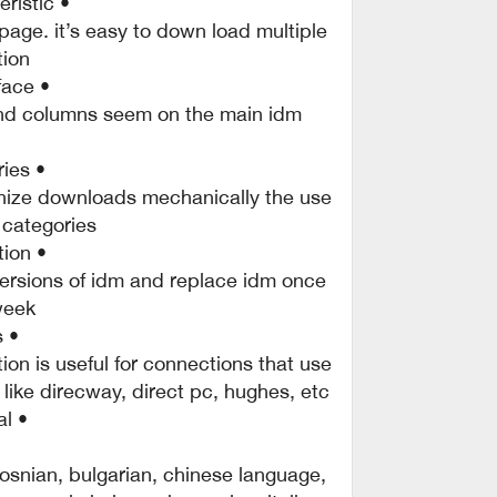
• download all characteristic.
age. it’s easy to down load multiple
ion.
• customizable interface.
and columns seem on the main idm
• down load categories.
nize downloads mechanically the use
categories.
• short replace function.
ersions of idm and replace idm once
eek.
• download limits.
on is useful for connections that use
p) like direcway, direct pc, hughes, etc.
• idm is multilingual.
bosnian, bulgarian, chinese language,