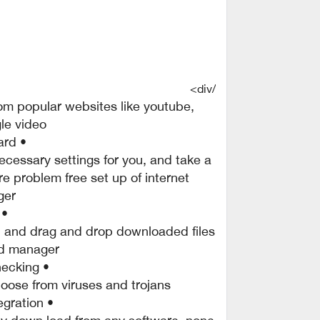
/div>
om popular websites like youtube,
e video.
• simple set up wizard.
ecessary settings for you, and take a
re problem free set up of internet
ger
rag and drop.
, and drag and drop downloaded files
ad manager.
• automatic antivirus checking.
ose from viruses and trojans.
• advanced browser integration.
any down load from any software. none