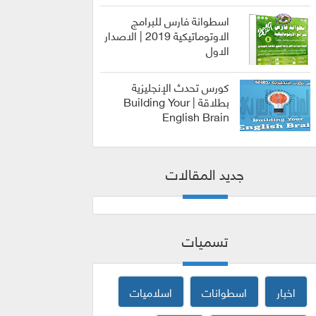
اسطوانة فارس للبرامج
الاوتوماتيكية 2019 | الاصدار
الاول
الربح من
الانترنت
كورس تحدث الإنجليزية
بطلاقة | Building Your
English Brain
كورسات
جديد المقالات
تسميات
اخبار
اسطوانات
اسلاميات