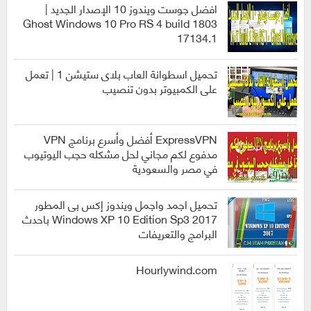
افضل جوست ويندوز 10 الإصدار الجديد |
Ghost Windows 10 Pro RS 4 build 1803
17134.1
انظمة
التشغيل
تحميل اسطوانة العاب بلاى ستيشن 1 | تعمل
على الكمبيوتر بدون تنصيب
العاب
ExpressVPN أفضل وأسرع برنامج VPN
مدفوع لكم مجاني لحل مشكله حجب اليوتيوب
في مصر والسعودية
برامج
تحميل اجمد واجمل ويندوز إكس بى المطور
2017 Windows XP 10 Edition Sp3 باحدث
البرامج والتعريفات
انظمة
التشغيل
Hourlywind.com