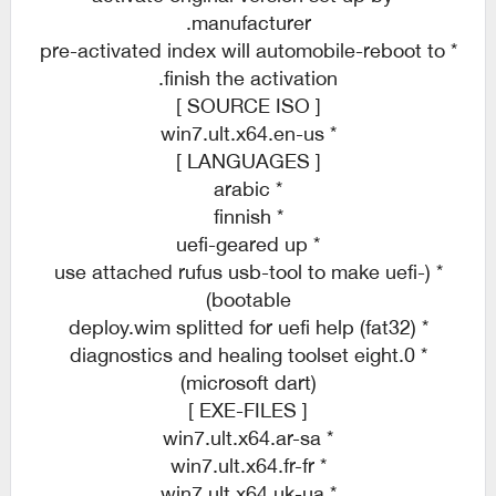
manufacturer.
* pre-activated index will automobile-reboot to
finish the activation.
[ SOURCE ISO ]
* win7.ult.x64.en-us
[ LANGUAGES ]
* arabic
* finnish
* uefi-geared up
* (use attached rufus usb-tool to make uefi-
bootable)
* deploy.wim splitted for uefi help (fat32)
* diagnostics and healing toolset eight.0
(microsoft dart)
[ EXE-FILES ]
* win7.ult.x64.ar-sa
* win7.ult.x64.fr-fr
* win7.ult.x64.uk-ua