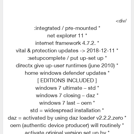
/div>
* integrated / pre-mounted:
* net explorer 11
* .internet framework 4.7.2
* vital & protection updates -> 2018-12-11
* setupcomplete / put up-set up:
* directx give up-user runtimes (june 2010)
* home windows defender updates
[ EDITIONS INCLUDED ]
* windows 7 ultimate – std
* windows 7 closing – daz
* windows 7 last – oem
* std = widespread installation
* daz = activated by using daz loader v2.2.2.zero
* oem (authentic device producer) will routinely
* activate original version set up by