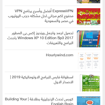
العاب
ExpressVPN أفضل وأسرع برنامج VPN
مدفوع لكم مجاني لحل مشكله حجب اليوتيوب
في مصر والسعودية
برامج
تحميل اجمد واجمل ويندوز إكس بى المطور
2017 Windows XP 10 Edition Sp3 باحدث
البرامج والتعريفات
انظمة
التشغيل
Hourlywind.com
اسطوانة فارس للبرامج الاوتوماتيكية 2019 |
الاصدار الاول
الربح من
الانترنت
كورس تحدث الإنجليزية بطلاقة | Building Your
English Brain