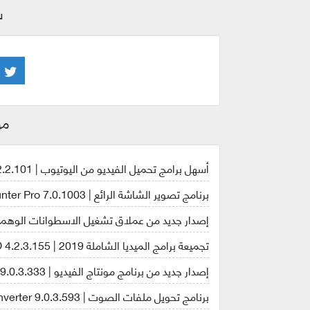
ش
مو
أسهل برامج تحميل الفيديو من اليوتيوب | YouTube By Click 2.2.101
برنامج تصوير الشاشة الرائع | ScreenHunter Pro 7.0.1003
إصدار جديد من عملاق تشغيل الاسطوانات الوهمية | N Tools Ultra 5.5.0.1048
تجميعة برامج الميديا الشاملة 2019 | AVS4YOU Software AIO 4.2.3.155
إصدار جديد من برنامج مونتاج الفيديو | AVS Video Editor 9.0.3.333
برنامج تحويل ملفات الصوت | AVS Audio Converter 9.0.3.593