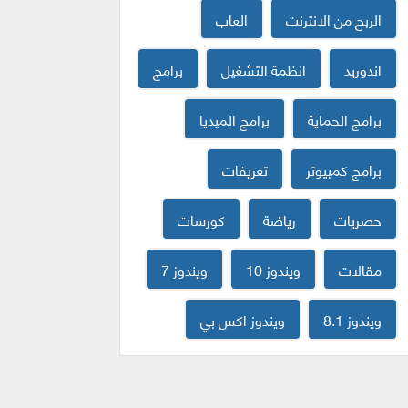
الربح من الانترنت
العاب
اندوريد
انظمة التشغيل
برامج
برامج الحماية
برامج الميديا
برامج كمبيوتر
تعريفات
حصريات
رياضة
كورسات
مقالات
ويندوز 10
ويندوز 7
ويندوز 8.1
ويندوز اكس بي