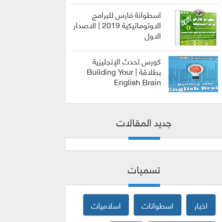
اسطوانة فارس للبرامج
الاوتوماتيكية 2019 | الاصدار
الاول
الربح من
الانترنت
كورس تحدث الإنجليزية
بطلاقة | Building Your
English Brain
كورسات
جديد المقالات
تسميات
اخبار
اسطوانات
اسلاميات