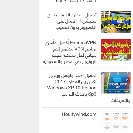
build 1803 17134.1
انظمة
التشغيل
تحميل اسطوانة العاب بلاى
ستيشن 1 | تعمل على
الكمبيوتر بدون تنصيب
العاب
ExpressVPN أفضل وأسرع
برنامج VPN مدفوع لكم
مجاني لحل مشكله حجب
اليوتيوب في مصر والسعودية
برامج
تحميل اجمد واجمل ويندوز
إكس بى المطور 2017
Windows XP 10 Edition
Sp3 باحدث البرامج
انظمة
والتعريفات
التشغيل
Hourlywind.com