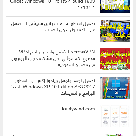
Ghost Windows 10 Pro RS 4 build 1803
17134.1
انظمة
التشغيل
تحميل اسطوانة العاب بلاى ستيشن 1 | تعمل
على الكمبيوتر بدون تنصيب
العاب
ExpressVPN أفضل وأسرع برنامج VPN
مدفوع لكم مجاني لحل مشكله حجب اليوتيوب
في مصر والسعودية
برامج
تحميل اجمد واجمل ويندوز إكس بى المطور
2017 Windows XP 10 Edition Sp3 باحدث
البرامج والتعريفات
انظمة
التشغيل
Hourlywind.com